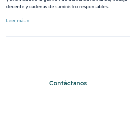
decente y cadenas de suministro responsables.
Leer más »
¿Cómo podemos ayudarte?
Contáctanos
info@cavala.es
+34 91 534 0407