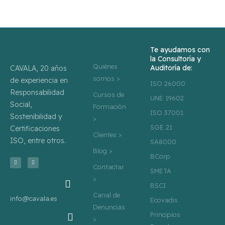
Te ayudamos con
la Consultoría y
Quiénes
Auditoría de:
CAVALA, 20 años
somos >
de experiencia en
ISO 26000
Responsabilidad
Cursos de
UNE 19602
Social,
Formación
ISO 37001
Sostenibilidad y
>
SGE 21
Certificaciones
Clientes >
ISO, entre otros.
SA8000
Blog >
BCorp
T
L
w
i
Contactar
i
n
SMETA
t
k
>
t
e
e
d
BSCI
r
i
n
Canal de
info@cavala.es
Ecovadis
Denuncias
Principios
>