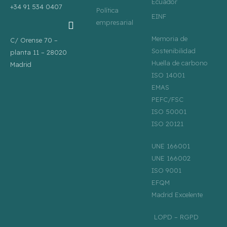
Ecuador
+34 91 534 0407
Política
EINF
empresarial
Memoria de
C/ Orense 70 –
Sostenibilidad
planta 11 – 28020
Huella de carbono
Madrid
ISO 14001
EMAS
PEFC/FSC
ISO 50001
ISO 20121
UNE 166001
UNE 166002
ISO 9001
EFQM
Madrid Excelente
LOPD – RGPD