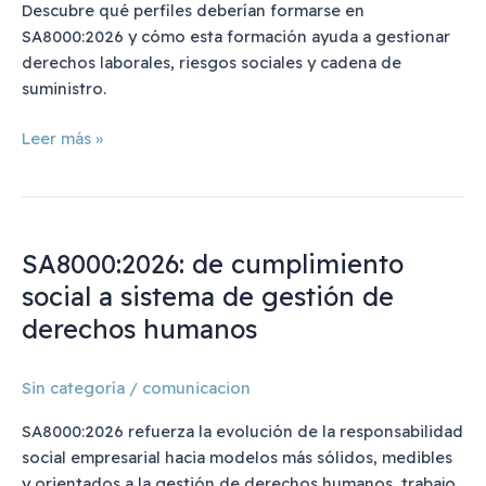
qué
Descubre qué perfiles deberían formarse en
SA8000:2026 y cómo esta formación ayuda a gestionar
derechos laborales, riesgos sociales y cadena de
suministro.
Leer más »
SA8000:2026:
de
SA8000:2026: de cumplimiento
cumplimiento
social
social a sistema de gestión de
a
derechos humanos
sistema
de
Sin categoría
/
comunicacion
gestión
de
SA8000:2026 refuerza la evolución de la responsabilidad
derechos
social empresarial hacia modelos más sólidos, medibles
humanos
y orientados a la gestión de derechos humanos, trabajo