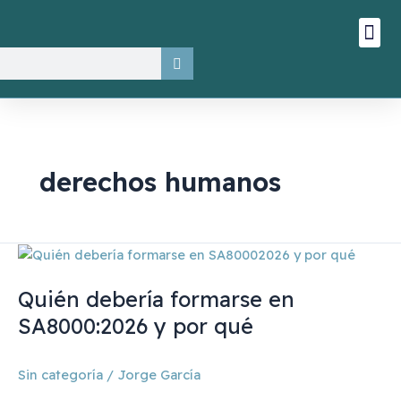
Ir
Me
Quiénes somos
Consultoría y Auditoría
Estado de sosten
al
contenido
Buscar
derechos humanos
Quién
debería
Quién debería formarse en
formarse
en
SA8000:2026 y por qué
SA8000:2026
y
Sin categoría
/
Jorge García
por