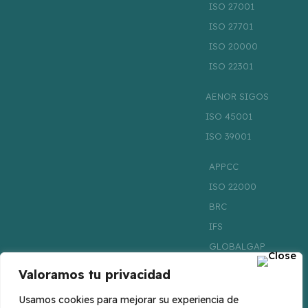
ISO 27001
ISO 27701
ISO 20000
ISO 22301
AENOR SIGOS
ISO 45001
ISO 39001
APPCC
ISO 22000
BRC
IFS
GLOBALGAP
ISO 22005
Valoramos tu privacidad
FSSC 22000
Usamos cookies para mejorar su experiencia de