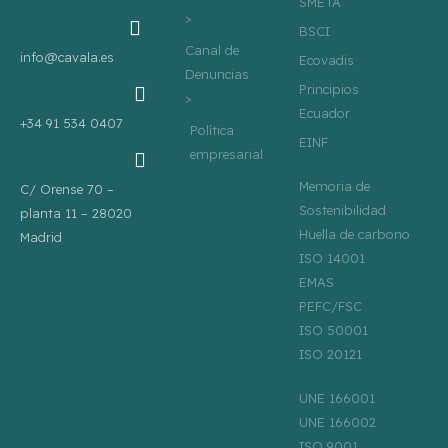
SMETA
t
k
>
t
e
e
d
BSCI
r
i
n
Canal de
info@cavala.es
Ecovadis
Denuncias
Principios
>
Ecuador
+34 91 534 0407
Política
EINF
empresarial
Memoria de
C/ Orense 70 –
Sostenibilidad
planta 11 – 28020
Huella de carbono
Madrid
ISO 14001
EMAS
PEFC/FSC
ISO 50001
ISO 20121
UNE 166001
UNE 166002
ISO 9001