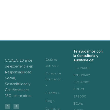
info@cavala.es
+34 91 534 0407
Te ayudamos con
la Consultoría y
Quiénes
Auditoría de:
CAVALA, 20 años
somos >
de experiencia en
ISO 26000
Responsabilidad
Cursos de
UNE 19602
Social,
Formación
ISO 37001
Sostenibilidad y
>
SGE 21
Certificaciones
Clientes >
ISO, entre otros.
SA8000
Blog >
BCorp
T
L
w
i
Contactar
i
n