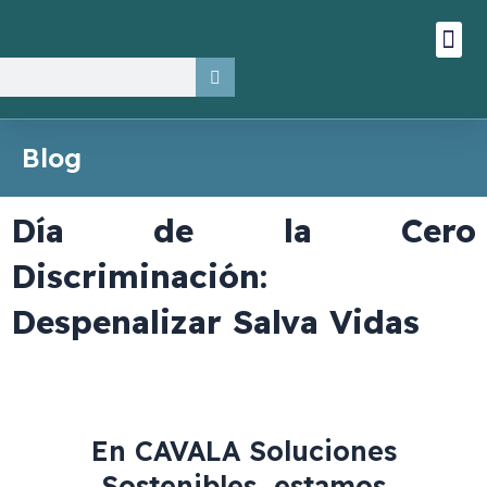
Ir
Me
Quiénes somos
Consultoría y Auditoría
Estado de sosten
al
contenido
Buscar
Blog
Día de la Cero
Discriminación:
Despenalizar Salva Vidas
En CAVALA Soluciones
Sostenibles, estamos