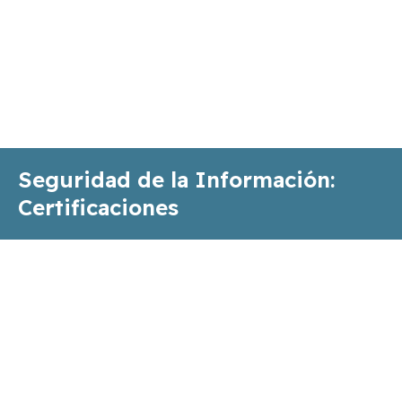
Seguridad de la Información:
Certificaciones
Proporcionamos un paquete de seguridad de la
información completo e integrado que asegura la
certificación ISO 27001, ISO 27002 y la ISO 27701 en
una única asesoría.