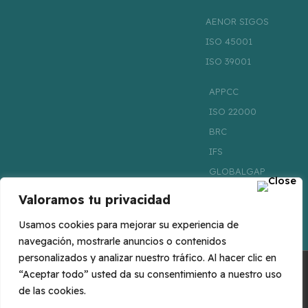
AENOR SIGOS
ISO 45001
ISO 39001
APPCC
ISO 22000
BRC
IFS
GLOBALGAP
ISO 22005
Valoramos tu privacidad
FSSC 22000
Usamos cookies para mejorar su experiencia de
navegación, mostrarle anuncios o contenidos
personalizados y analizar nuestro tráfico. Al hacer clic en
“Aceptar todo” usted da su consentimiento a nuestro uso
©CAVALA 2023 – Todos los derechos reservados |
Política de Privacidad
|
de las cookies.
Aviso Legal
|
Política de Cookies