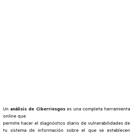
Te asesoramos para obtener el producto de
ciberseguridad que mejor se adapte a tu empresa.
Nuestro análisis, se
basa en una serie de procesos en tiempo real que nos
permiten descubrir, de forma rápida y sencilla, que
vulnerabilidades están afectando a tu servicio
informático y, de esta manera, actuar en
consecuencia.
Un
análisis de Ciberriesgos
es una completa herramienta
online que
permite hacer el diagnóstico diario de vulnerabilidades de
tu sistema de información sobre el que se establecen