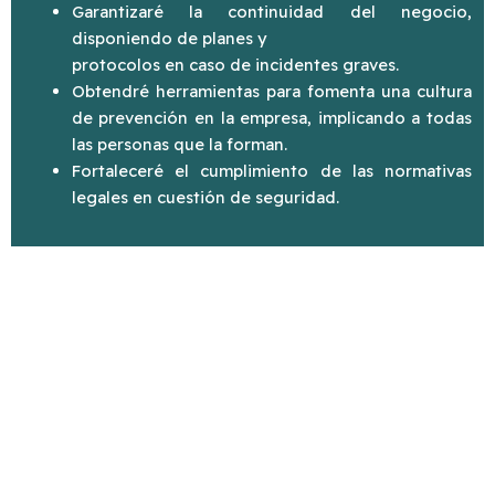
Garantizaré la continuidad del negocio,
disponiendo de planes y
protocolos en caso de incidentes graves.
Obtendré herramientas para fomenta una cultura
de prevención en la empresa, implicando a todas
las personas que la forman.
Fortaleceré el cumplimiento de las normativas
legales en cuestión de seguridad.
Te asesoramos para obtener el producto de
ciberseguridad que mejor se adapte a tu empresa.
Nuestro análisis, se
basa en una serie de procesos en tiempo real que nos
permiten descubrir, de forma rápida y sencilla, que