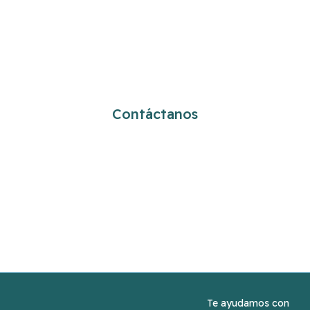
¿Cómo podemos ayudarte?
Contáctanos
info@cavala.es
+34 91 534 0407
Te ayudamos con