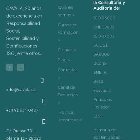
la Consultoría y
Quiénes
Auditoría de:
CAVALA, 20 años
somos >
de experiencia en
ISO 26000
Responsabilidad
Cursos de
UNE 19602
Social,
Formación
ISO 37001
Sostenibilidad y
>
SGE 21
Certificaciones
Clientes >
ISO, entre otros.
SA8000
Blog >
BCorp
T
L
w
i
Contactar
i
n
SMETA
t
k
>
t
e
e
d
BSCI
r
i
n
Canal de
info@cavala.es
Ecovadis
Denuncias
Principios
>
Ecuador
+34 91 534 0407
Política
EINF
empresarial
Memoria de
C/ Orense 70 –
Sostenibilidad
planta 11 – 28020