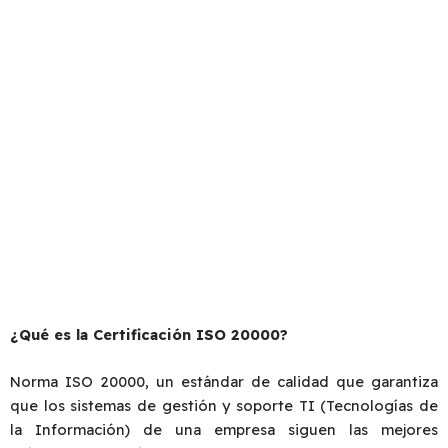
Las empresas que ofrecen servicios IT tienen en la
Norma ISO 20000 el estándar ideal para garantizar a
sus clientes que sus servicios cuentan con las mejores
prácticas certificadas a nivel internacional. Por eso,
cada vez es más habitual que las Pymes se
certifiquen en ISO 20000 para poder competir en el
mercado actual.
¿Qué es la Certificación ISO 20000?
Norma ISO 20000, un estándar de calidad que garantiza
que los sistemas de gestión y soporte TI (Tecnologías de
la Información) de una empresa siguen las mejores