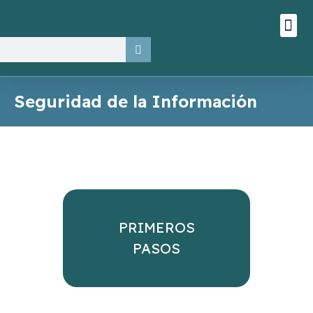
Ir
Me
Quiénes somos
Consultoría y Auditoría
Estado de sosten
al
contenido
Buscar
Seguridad de la Información
PRIMEROS
PASOS