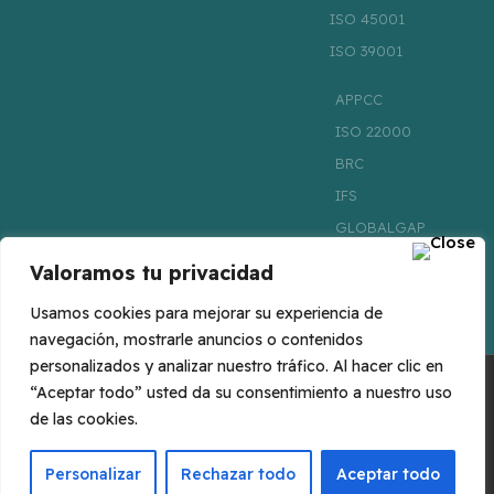
ISO 45001
ISO 39001
APPCC
ISO 22000
BRC
IFS
GLOBALGAP
ISO 22005
Valoramos tu privacidad
FSSC 22000
Usamos cookies para mejorar su experiencia de
navegación, mostrarle anuncios o contenidos
personalizados y analizar nuestro tráfico. Al hacer clic en
“Aceptar todo” usted da su consentimiento a nuestro uso
©CAVALA 2023 – Todos los derechos reservados |
Política de Privacidad
|
de las cookies.
Aviso Legal
|
Política de Cookies
T
L
Personalizar
Rechazar todo
Aceptar todo
w
i