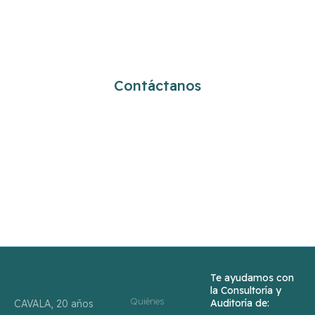
¿Cómo podemos ayudarte?
Contáctanos
info@cavala.es
+34 91 534 0407
Te ayudamos con
la Consultoría y
Quiénes
Auditoría de:
CAVALA, 20 años