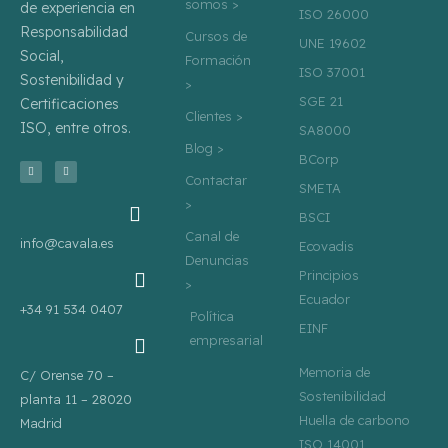
somos >
de experiencia en
ISO 26000
Responsabilidad
Cursos de
UNE 19602
Social,
Formación
ISO 37001
Sostenibilidad y
>
SGE 21
Certificaciones
Clientes >
ISO, entre otros.
SA8000
Blog >
BCorp
T
L
w
i
Contactar
i
n
SMETA
t
k
>
t
e
e
d
BSCI
r
i
n
Canal de
info@cavala.es
Ecovadis
Denuncias
Principios
>
Ecuador
+34 91 534 0407
Política
EINF
empresarial
Memoria de
C/ Orense 70 –
Sostenibilidad
planta 11 – 28020
Huella de carbono
Madrid
ISO 14001