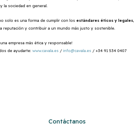
y la sociedad en general.
o solo es una forma de cumplir con los
estándares éticos y legales
la reputación y contribuir a un mundo más justo y sostenible.
a una empresa más ética y responsable!
dos de ayudarte:
www.cavala.es
/
info@cavala.es
/ +34 91 534 0407
¿Cómo podemos ayudarte?
Contáctanos