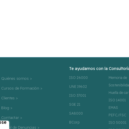
info@cavala.es
+34 91 534 0407
Te ayudamos con la Consultoría
ISO 26000
Memoria de
Quiénes somos >
Sostenibilid
UNE 19602
Cursos de Formación >
Huella de ca
ISO 37001
Clientes >
ISO 14001
SGE 21
Blog >
EMAS
SA8000
PEFC/FSC
Contactar >
BCorp
ISO 50001
Canal de Denuncias >