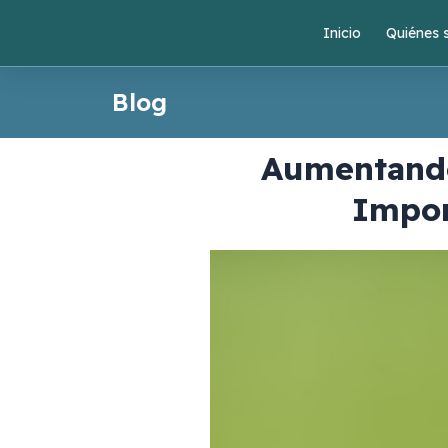
Ir
Inicio
Quiénes
al
contenido
Blog
Aumentando
Impor