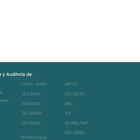
 y Auditoría de:
LOPD – RGPD
APPCC
ad
ISO 27001
ISO 22000
rbono
ISO 27701
BRC
ISO 20000
IFS
ISO 22301
GLOBALGAP
ISO 22005
AENOR SIGOS