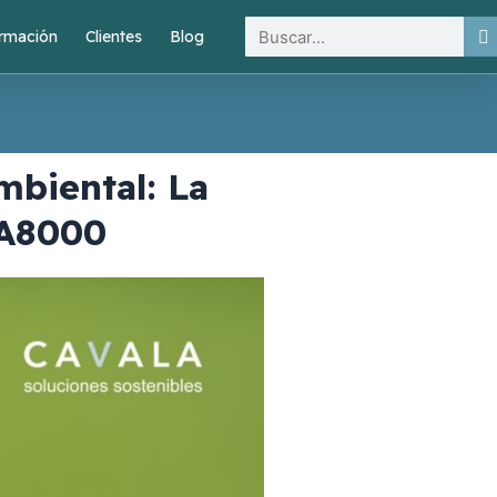
Buscar
rmación
Clientes
Blog
biental: La
SA8000